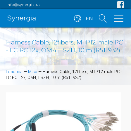
info@synergia.ua
EN
Harness Cable, 12fibers, MTP12-male PC
- LC PC 12x, OM4, LSZH, 10 m (R511932)
Головна
—
Misc
—
Harness Cable, 12fibers, MTP12-male PC -
LC PC 12x, OM4, LSZH, 10 m (R511932)