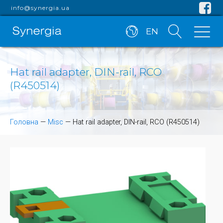
info@synergia.ua
EN
Hat rail adapter, DIN-rail, RCO
(R450514)
Головна
—
Misc
—
Hat rail adapter, DIN-rail, RCO (R450514)