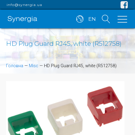
info@synergia.ua
EN
HD Plug Guard RJ45, white (R512758)
Головна
—
Misc
—
HD Plug Guard RJ45, white (R512758)