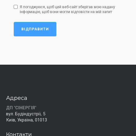
Я погоджуюся, щоб цей веб-сайт зберігав мою надану
інформацію, щоб вони могли відповісти на мій запит
ВІДПРАВИТИ
Адреса
ДП "СІНЕРГІЯ"
вул. Будіндустрії, 5
Київ, Україна, 01013
Контакти