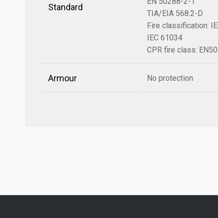
EN 50288-2-1
Standard
TIA/EIA 568.2-D
Fire classification: 
IEC 61034
CPR fire class: EN5
Armour
No protection