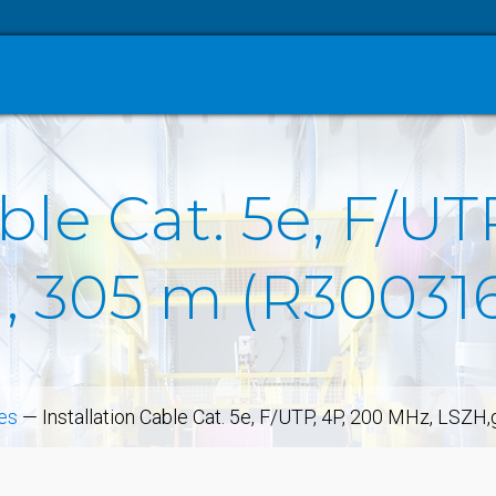
ble Cat. 5e, F/U
, 305 m (R30031
les
—
Installation Cable Cat. 5e, F/UTP, 4P, 200 MHz, LSZH