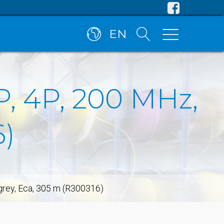
EN
TP, 4P, 200 MHz,
6)
,grey, Eca, 305 m (R300316)