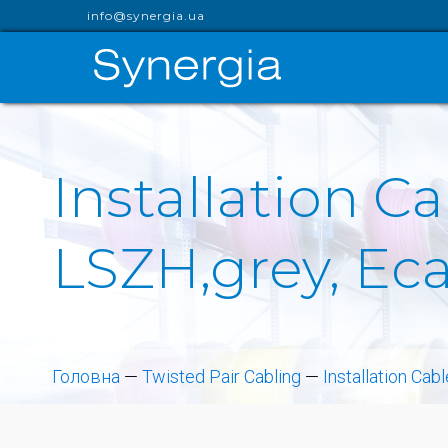
info@synergia.ua
Installation Ca
LSZH,grey, Eca
Головна
—
Twisted Pair Cabling
—
Installation Cab