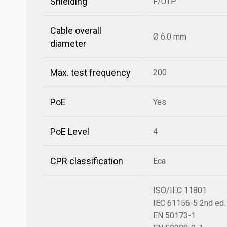
Shielding
F/UTP
Cable overall
Ø 6.0 mm
diameter
Max. test frequency
200
PoE
Yes
PoE Level
4
CPR classification
Eca
ISO/IEC 11801
IEC 61156-5 2nd ed.
EN 50173-1