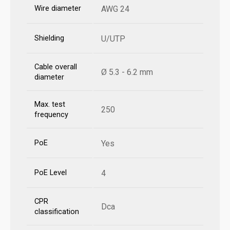
Wire diameter
AWG 24
Shielding
U/UTP
Cable overall
Ø 5.3 - 6.2 mm
diameter
Max. test
250
frequency
PoE
Yes
PoE Level
4
CPR
Dca
classification