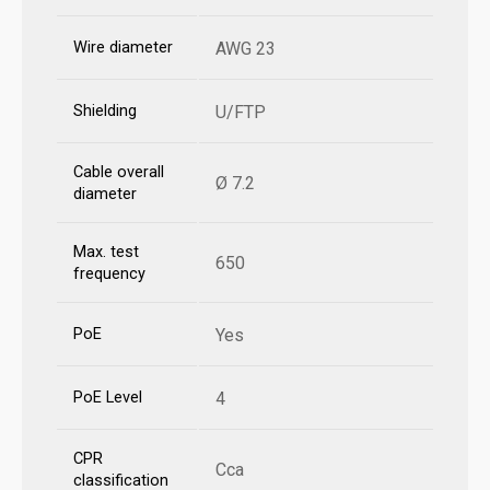
Wire diameter
AWG 23
Shielding
U/FTP
Cable overall
Ø 7.2
diameter
Max. test
650
frequency
PoE
Yes
PoE Level
4
CPR
Cca
classification