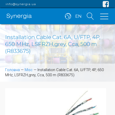
info@synergia.ua
EN
Installation Cable Cat. 6A, U/FTP, 4P,
650 MHz, LSFRZH,grey, Cca, 500 m
(R833675)
Головна
—
Misc
—
Installation Cable Cat. 6A, U/FTP, 4P, 650
MHz, LSFRZH,grey, Cca, 500 m (R833675)