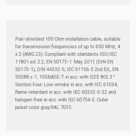
Pair-shielded 100 Ohm installation cable, suitable
for transmission frequencies of up to 650 MHz, 4
x 2 (AWG 23). Compliant with standards ISO/IEC
11801 ed. 2.2, EN 50173-1: May 2011 (DIN EN
50173-1), DIN 44332-5, IEC 61156-5 2nd Ed., EN
50288 x-1, 10GBASE-T in acc. with IEEE 802.3™
Section Four. Low-smoke in acc. with IEC 61034,
flame-retardant in acc. with IEC 60332-3-22 and
halogen-free in acc. with IEC 60754-2. Outer
jacket color gray,RAL 7035.