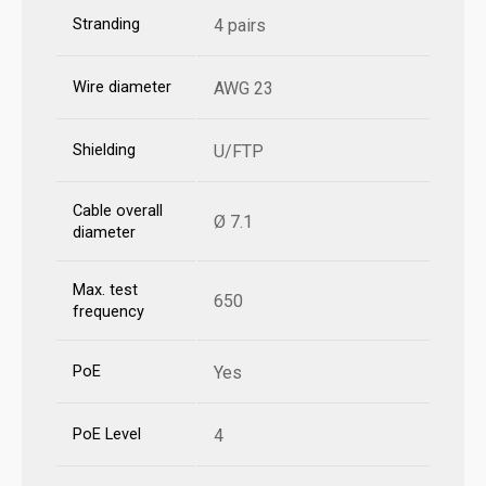
Stranding
4 pairs
Wire diameter
AWG 23
Shielding
U/FTP
Cable overall
Ø 7.1
diameter
Max. test
650
frequency
PoE
Yes
PoE Level
4