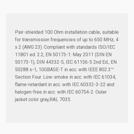
Pair-shielded 100 Ohm installation cable, suitable
for transmission frequencies of up to 650 MHz, 4
x 2 (AWG 23). Compliant with standards ISO/IEC
11801 ed. 2.2, EN 50173-1: May 2011 (DIN EN
50173-1), DIN 44332-5, IEC 61156-5 2nd Ed., EN
50288 x-1, 10GBASE-T in acc. with IEEE 802.3™
Section Four. Low-smoke in acc. with IEC 61034,
flame-retardant in acc. with IEC 60332-3-22 and
halogen-free in acc. with IEC 60754-2. Outer
jacket color gray,RAL 7035.