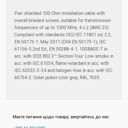
Pair-shielded 100 Ohm installation cable with
overall braided screen, suitable for transmission
frequencies of up to 1000 MHz, 4 x 2 (AWG 23).
Compliant with standards ISO/IEC 11801 ed. 2.2,
EN 50173-1: May 2011 (DIN EN 50173-1), IEC
61156-5 2nd Ed., EN 50288-4-1, 10GBASE-T in
acc. with IEEE 802.3™ Section Four. Low-smoke in
acc. with IEC 61034, flame-retardant in acc. with
IEC 60332-3-24 and halogen-free in acc. with IEC
60754-2. Outer jacket color gray, RAL 7035.
Маєте питання щодо товару, звертайтесь до нас: