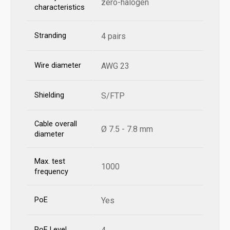
zero-halogen
characteristics
Stranding
4 pairs
Wire diameter
AWG 23
Shielding
S/FTP
Cable overall
Ø 7.5 - 7.8 mm
diameter
Max. test
1000
frequency
PoE
Yes
PoE Level