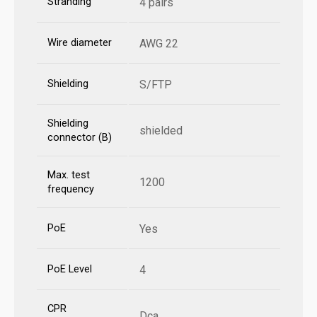
Stranding
4 pairs
Wire diameter
AWG 22
Shielding
S/FTP
Shielding
shielded
connector (B)
Max. test
1200
frequency
PoE
Yes
PoE Level
4
CPR
Dca