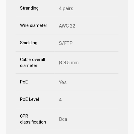
Stranding
4 pairs
Wire diameter
AWG 22
Shielding
S/FTP
Cable overall
Ø 8.5 mm
diameter
PoE
Yes
PoE Level
4
CPR
Dca
classification