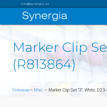
info@synergia.ua
Marker Clip Se
(R813864)
Головна
—
Misc
—
Marker Clip Set "3", White, D2