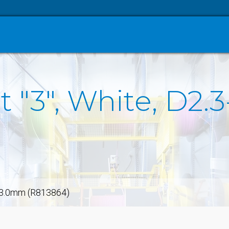
t "3", White, D2
.3-3.0mm (R813864)