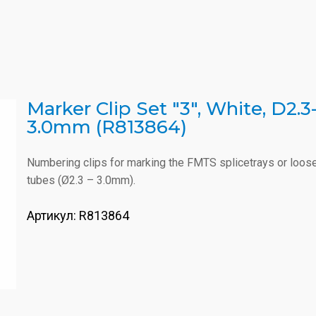
Marker Clip Set "3", White, D2.3
3.0mm (R813864)
Numbering clips for marking the FMTS splicetrays or loos
tubes (Ø2.3 – 3.0mm).
Артикул:
R813864