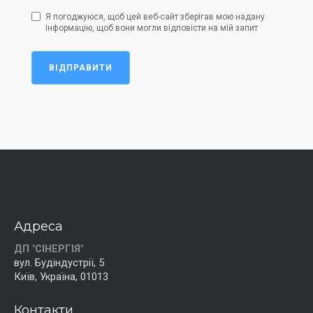
Я погоджуюся, щоб цей веб-сайт зберігав мою надану
інформацію, щоб вони могли відповісти на мій запит
ВІДПРАВИТИ
Адреса
ДП "СІНЕРГІЯ"
вул. Будіндустрії, 5
Київ, Україна, 01013
Контакти