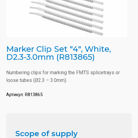
Marker Clip Set "4", White,
D2.3-3.0mm (R813865)
Numbering clips for marking the FMTS splicetrays or
loose tubes (Ø2.3 – 3.0mm).
Артикул:
R813865
Scope of supply