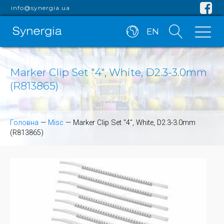
info@synergia.ua
EN
Marker Clip Set "4", White, D2.3-3.0mm
(R813865)
Головна
—
Misc
—
Marker Clip Set "4", White, D2.3-3.0mm
(R813865)