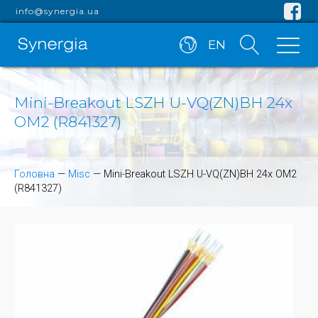
info@synergia.ua
EN
Mini-Breakout LSZH U-VQ(ZN)BH 24x
OM2 (R841327)
Головна
—
Misc
—
Mini-Breakout LSZH U-VQ(ZN)BH 24x OM2
(R841327)