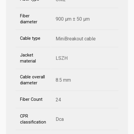
Fiber
900 µm ± 50 µm
diameter
Cable type
MiniBreakout cable
Jacket
LSZH
material
Cable overall
8.5 mm
diameter
Fiber Count
24
CPR
Dca
classification