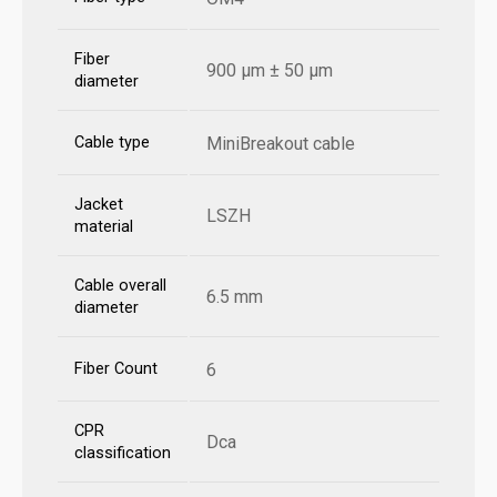
Fiber
900 µm ± 50 µm
diameter
Cable type
MiniBreakout cable
Jacket
LSZH
material
Cable overall
6.5 mm
diameter
Fiber Count
6
CPR
Dca
classification