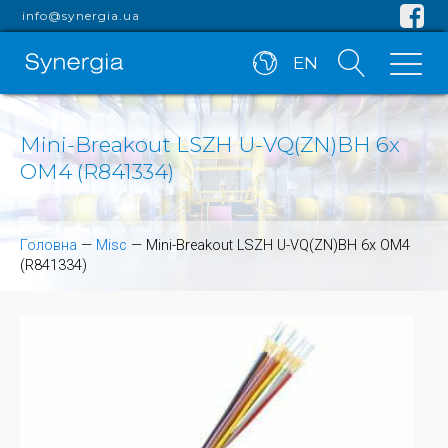
info@synergia.ua
EN
Mini-Breakout LSZH U-VQ(ZN)BH 6x
OM4 (R841334)
Головна
—
Misc
—
Mini-Breakout LSZH U-VQ(ZN)BH 6x OM4
(R841334)