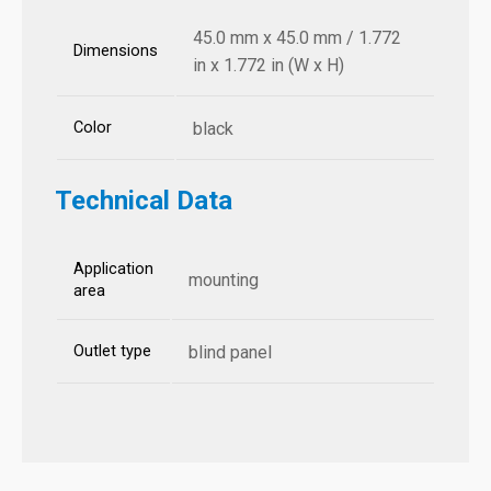
45.0 mm x 45.0 mm / 1.772
Dimensions
in x 1.772 in (W x H)
Color
black
Technical Data
Application
mounting
area
Outlet type
blind panel