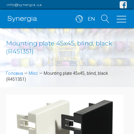
info@synergia.ua
EN
Mounting plate 45x45, blind, black
(R451351)
Головна
—
Misc
—
Mounting plate 45x45, blind, black
(R451351)