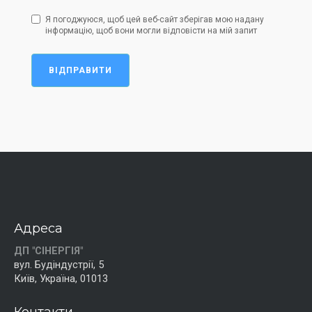
Я погоджуюся, щоб цей веб-сайт зберігав мою надану
інформацію, щоб вони могли відповісти на мій запит
ВІДПРАВИТИ
Адреса
ДП "СІНЕРГІЯ"
вул. Будіндустрії, 5
Київ, Україна, 01013
Контакти