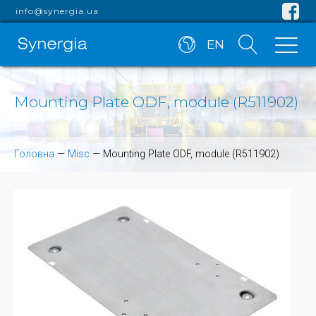
info@synergia.ua
EN
Mounting Plate ODF, module (R511902)
Головна
—
Misc
—
Mounting Plate ODF, module (R511902)