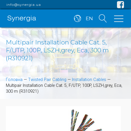
info@synergia.ua
EN
Multipair Installation Cable Cat. 5,
F/UTP, 100P, LSZH,grey, Eca, 300 m
(R310921)
Головна
—
Twisted Pair Cabling
—
Installation Cables
—
Multipair Installation Cable Cat. 5, F/UTP, 100P, LSZH,grey, Eca,
300 m (R310921)