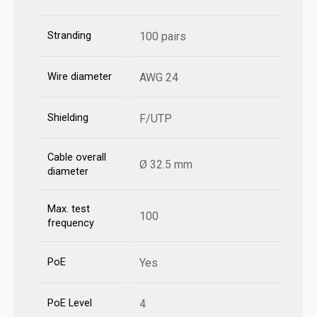
Stranding
100 pairs
Wire diameter
AWG 24
Shielding
F/UTP
Cable overall
Ø 32.5 mm
diameter
Max. test
100
frequency
PoE
Yes
PoE Level
4