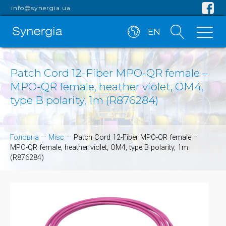
info@synergia.ua
EN
Patch Cord 12-Fiber MPO-QR female –
MPO-QR female, heather violet, OM4,
type B polarity, 1m (R876284)
Головна
—
Misc
—
Patch Cord 12-Fiber MPO-QR female –
MPO-QR female, heather violet, OM4, type B polarity, 1m
(R876284)