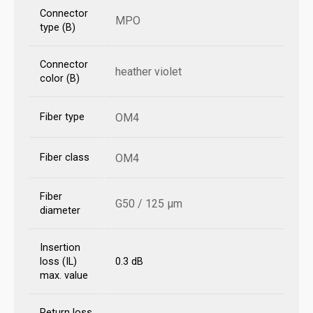
Connector
MPO
type (B)
Connector
heather violet
color (B)
Fiber type
OM4
Fiber class
OM4
Fiber
G50 / 125 µm
diameter
Insertion
loss (IL)
0.3 dB
max. value
Return loss