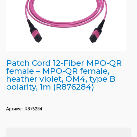
Patch Cord 12-Fiber MPO-QR
female – MPO-QR female,
heather violet, OM4, type B
polarity, 1m (R876284)
Артикул:
R876284