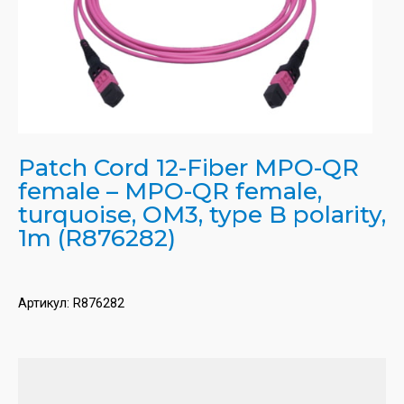
Patch Cord 12-Fiber MPO-QR
female – MPO-QR female,
turquoise, OM3, type B polarity,
1m (R876282)
Артикул:
R876282