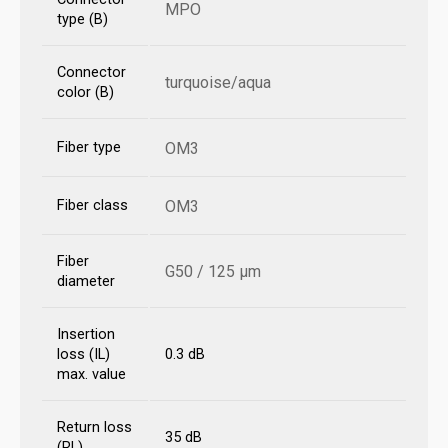
MPO
type (B)
Connector
turquoise/aqua
color (B)
Fiber type
OM3
Fiber class
OM3
Fiber
G50 / 125 µm
diameter
Insertion
loss (IL)
0.3 dB
max. value
Return loss
35 dB
(RL)