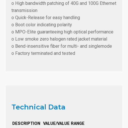
o High bandwidth patching of 40G and 100G Ethernet
transmission
o Quick-Release for easy handling
o Boot color indicating polarity
o MPO-Elite guaranteeing high optical performance
o Low smoke zero halogen rated jacket material
o Bend-insensitive fiber for multi- and singlemode
o Factory terminated and tested
Technical Data
DESCRIPTION
VALUE/VALUE RANGE