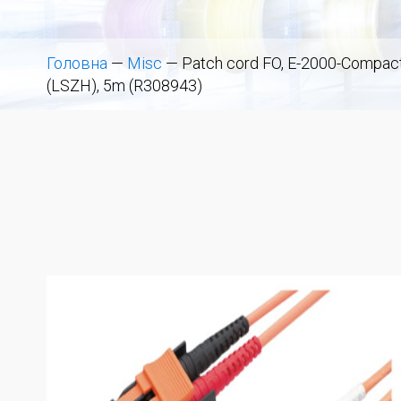
Головна
—
Misc
—
Patch cord FO, E-2000-Compact
(LSZH), 5m (R308943)