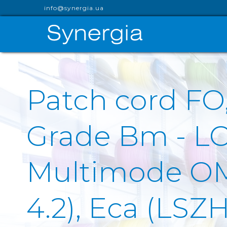
info@synergia.ua
Patch cord F
Grade Bm - L
Multimode OM2
4.2), Eca (LSZ