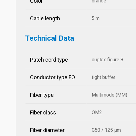
Color
orange
Cable length
5 m
Technical Data
Patch cord type
duplex figure 8
Conductor type FO
tight buffer
Fiber type
Multimode (MM)
Fiber class
OM2
Fiber diameter
G50 / 125 µm