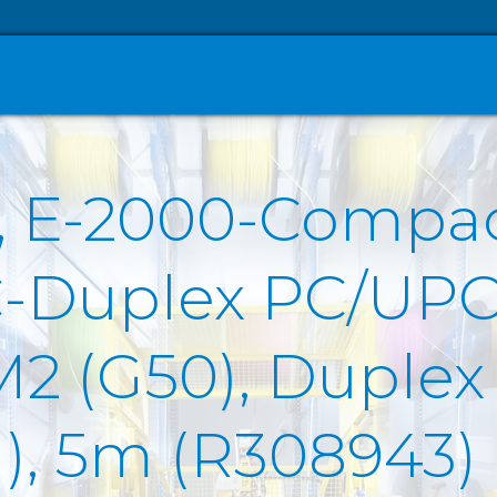
O, E-2000-Compa
C-Duplex PC/UPC
 (G50), Duplex F
H), 5m (R308943)