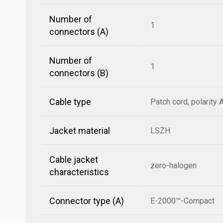
Number of
1
connectors (A)
Number of
1
connectors (B)
Cable type
Patch cord, polarity 
Jacket material
LSZH
Cable jacket
zero-halogen
characteristics
Connector type (A)
E-2000™-Compact