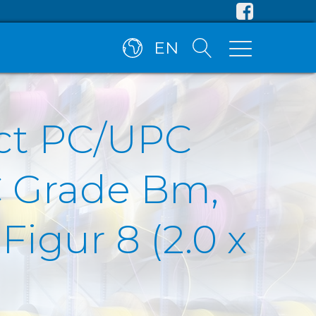
EN
ct PC/UPC
 Grade Bm,
igur 8 (2.0 x