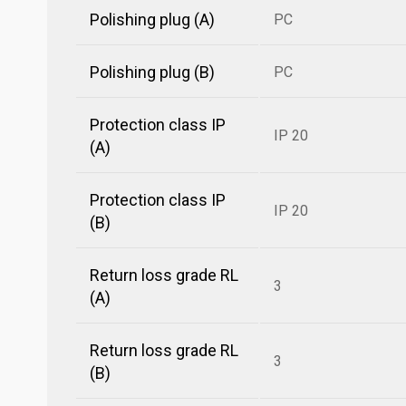
Polishing plug (A)
PC
Polishing plug (B)
PC
Protection class IP
IP 20
(A)
Protection class IP
IP 20
(B)
Return loss grade RL
3
(A)
Return loss grade RL
3
(B)