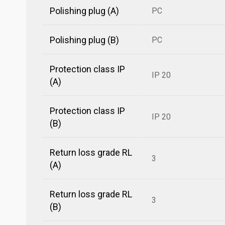
Polishing plug (A)
PC
Polishing plug (B)
PC
Protection class IP
IP 20
(A)
Protection class IP
IP 20
(B)
Return loss grade RL
3
(A)
Return loss grade RL
3
(B)