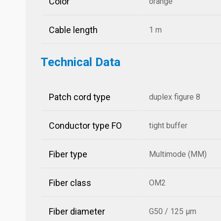
Color
orange
Cable length
1 m
Technical Data
Patch cord type
duplex figure 8
Conductor type FO
tight buffer
Fiber type
Multimode (MM)
Fiber class
OM2
Fiber diameter
G50 / 125 µm