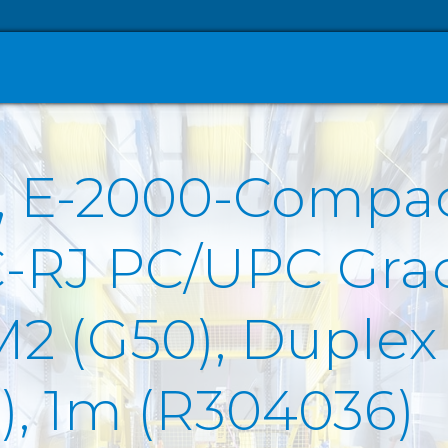
O, E-2000-Compa
C-RJ PC/UPC Gra
 (G50), Duplex F
H), 1m (R304036)