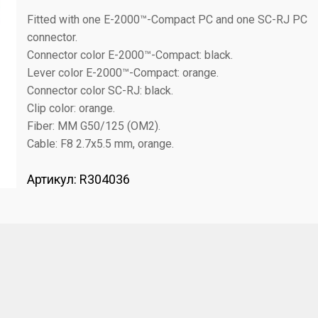
Fitted with one E-2000™-Compact PC and one SC-RJ PC
connector.
Connector color E-2000™-Compact: black.
Lever color E-2000™-Compact: orange.
Connector color SC-RJ: black.
Clip color: orange.
Fiber: MM G50/125 (OM2).
Cable: F8 2.7x5.5 mm, orange.
Артикул:
R304036