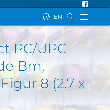
EN
ct PC/UPC
de Bm,
igur 8 (2.7 x