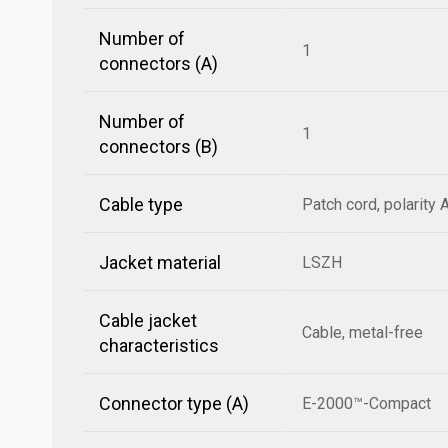
Number of
1
connectors (A)
Number of
1
connectors (B)
Cable type
Patch cord, polarity 
Jacket material
LSZH
Cable jacket
Cable, metal-free
characteristics
Connector type (A)
E-2000™-Compact