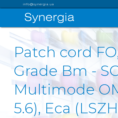
info@synergia.ua
Patch cord F
Grade Bm - S
Multimode OM2
5.6), Eca (LSZ