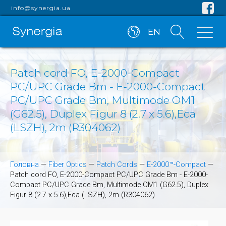
info@synergia.ua
EN
Patch cord FO, E-2000-Compact
PC/UPC Grade Bm - E-2000-Compact
PC/UPC Grade Bm, Multimode OM1
(G62.5), Duplex Figur 8 (2.7 x 5.6),Eca
(LSZH), 2m (R304062)
Головна
—
Fiber Optics
—
Patch Cords
—
E-2000™-Compact
—
Patch cord FO, E-2000-Compact PC/UPC Grade Bm - E-2000-
Compact PC/UPC Grade Bm, Multimode OM1 (G62.5), Duplex
Figur 8 (2.7 x 5.6),Eca (LSZH), 2m (R304062)