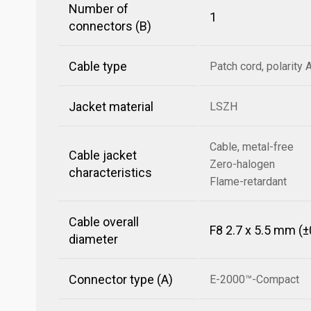
Number of
1
connectors (B)
Cable type
Patch cord, polarity 
Jacket material
LSZH
Cable, metal-free
Cable jacket
Zero-halogen
characteristics
Flame-retardant
Cable overall
F8 2.7 x 5.5 mm (±
diameter
Connector type (A)
E-2000™-Compact