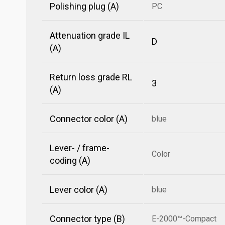
Polishing plug (A)
PC
Attenuation grade IL
D
(A)
Return loss grade RL
3
(A)
Connector color (A)
blue
Lever- / frame-
Color
coding (A)
Lever color (A)
blue
Connector type (B)
E-2000™-Compact