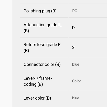
Polishing plug (B)
PC
Attenuation grade IL
D
(B)
Return loss grade RL
3
(B)
Connector color (B)
blue
Lever- / frame-
Color
coding (B)
Lever color (B)
blue