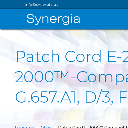
info@synergia.ua
Patch Cord E
2000™-Compact
G.657.A1, D/3,
Головна
—
Misc
—
Patch Cord E-2000™-Compact PC