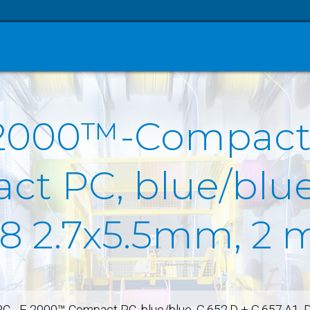
-2000™-Compact 
 PC, blue/blue,
 F8 2.7x5.5mm, 2 
 - E-2000™-Compact PC, blue/blue, G.652.D + G.657.A1, 