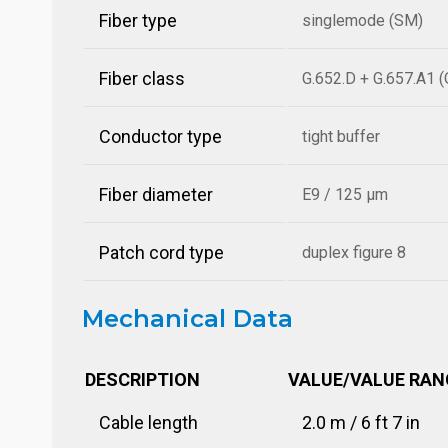
Fiber type
singlemode (SM)
Fiber class
G.652.D + G.657.A1 
Conductor type
tight buffer
Fiber diameter
E9 / 125 µm
Patch cord type
duplex figure 8
Mechanical Data
DESCRIPTION
VALUE/VALUE RAN
Cable length
2.0 m / 6 ft 7 in