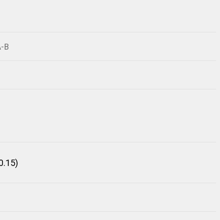
A-B
0.15)