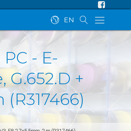
EN
PC - E-
 G.652.D +
m (R317466)
D/3, F8 2.7x5.5mm, 2 m (R317466)