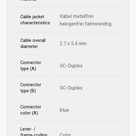
Kabel metallfrei
Cable jacket
characteristics
halogenfrei falmmwidrig
Cable overall
2.7 x 5.4 mm
diameter
Connector
SC-Duplex
type (A)
Connector
SC-Duplex
type (B)
Connector
blue
color (A)
Lever- /
Color
frame-coding