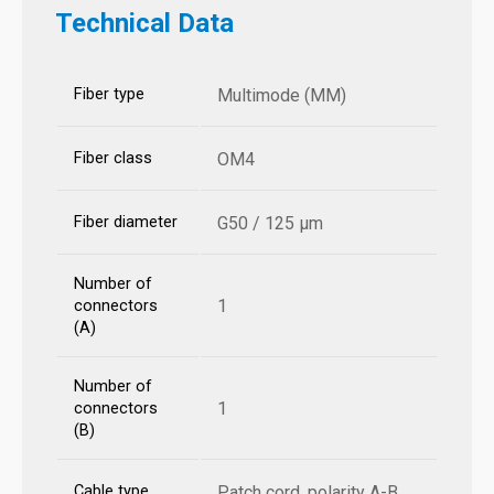
Technical Data
Fiber type
Multimode (MM)
Fiber class
OM4
Fiber diameter
G50 / 125 µm
Number of
1
connectors
(A)
Number of
1
connectors
(B)
Cable type
Patch cord, polarity A-B