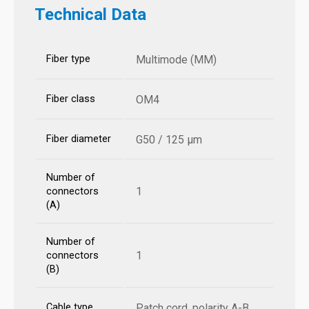
Technical Data
Fiber type
Multimode (MM)
Fiber class
OM4
Fiber diameter
G50 / 125 µm
Number of
1
connectors
(A)
Number of
1
connectors
(B)
Cable type
Patch cord, polarity A-B