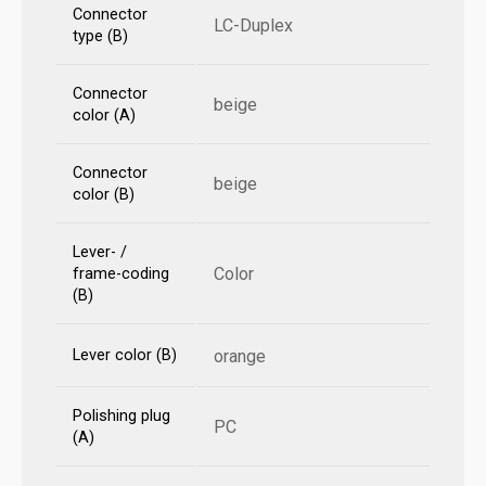
Connector
LC-Duplex
type (B)
Connector
beige
color (A)
Connector
beige
color (B)
Lever- /
Color
frame-coding
(B)
Lever color (B)
orange
Polishing plug
PC
(A)