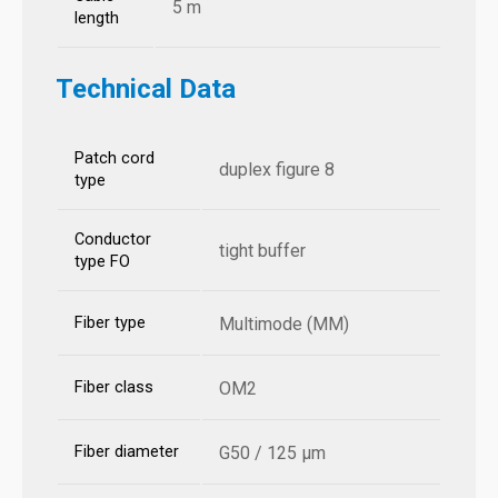
5 m
length
Technical Data
Patch cord
duplex figure 8
type
Conductor
tight buffer
type FO
Fiber type
Multimode (MM)
Fiber class
OM2
Fiber diameter
G50 / 125 µm