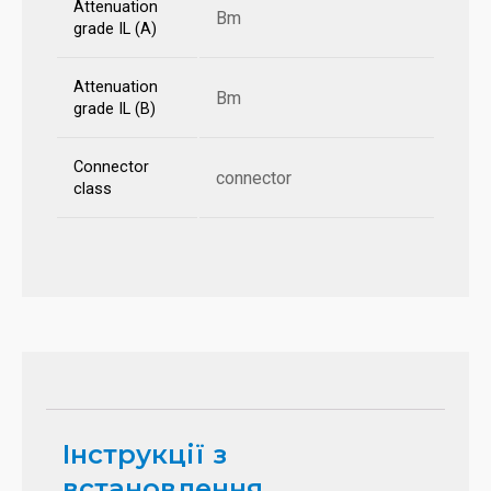
Attenuation
Bm
grade IL (A)
Attenuation
Bm
grade IL (B)
Connector
connector
class
Інструкції з
встановлення