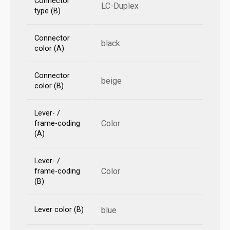
Connector
LC-Duplex
type (B)
Connector
black
color (A)
Connector
beige
color (B)
Lever- /
Color
frame-coding
(A)
Lever- /
Color
frame-coding
(B)
Lever color (B)
blue