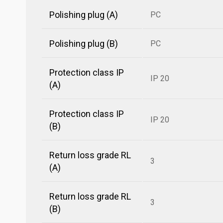
Polishing plug (A)
PC
Polishing plug (B)
PC
Protection class IP
IP 20
(A)
Protection class IP
IP 20
(B)
Return loss grade RL
3
(A)
Return loss grade RL
3
(B)