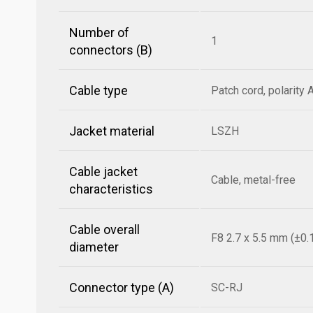
Number of
1
connectors (B)
Cable type
Patch cord, polarity 
Jacket material
LSZH
Cable jacket
Cable, metal-free
characteristics
Cable overall
F8 2.7 x 5.5 mm (±0.
diameter
Connector type (A)
SC-RJ