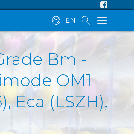
EN
Grade Bm -
timode OM1
6), Eca (LSZH),