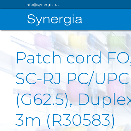
info@synergia.ua
Patch cord FO
SC-RJ PC/UPC
(G62.5), Duplex
3m (R30583)