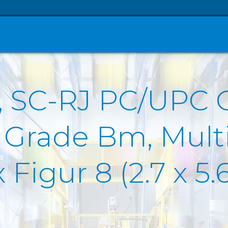
, SC-RJ PC/UPC 
 Grade Bm, Mul
 Figur 8 (2.7 x 5.