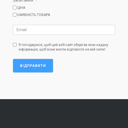
ЗАПИТАННЯ:
ЦІНА
НАЯВНІСТЬ ТОВАРА
Я погоджуюся, щоб цей веб-сайт зберігав мою надану
інформацію, щоб вони могли відповісти на мій запит
ВІДПРАВИТИ