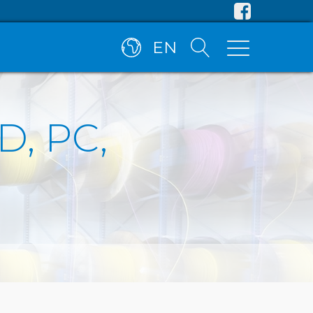
EN
D, PC,