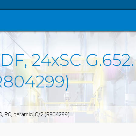
DF, 24xSC G.652.
(R804299)
D, PC, ceramic, C/2 (R804299)