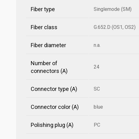
Fiber type
Singlemode (SM)
Fiber class
G.652.D (OS1, OS2)
Fiber diameter
n.a.
Number of
24
connectors (A)
Connector type (A)
SC
Connector color (A)
blue
Polishing plug (A)
PC