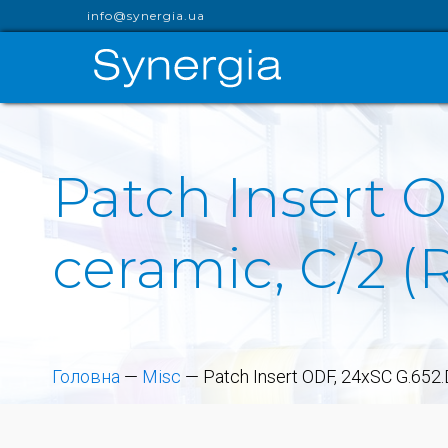
info@synergia.ua
Patch Insert O
ceramic, C/2 
Головна
—
Misc
—
Patch Insert ODF, 24xSC G.652.