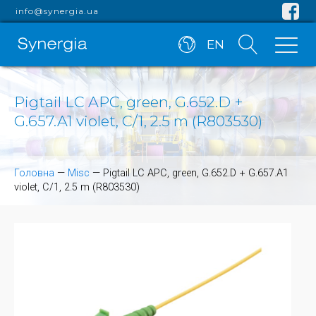
info@synergia.ua
EN
Pigtail LC APC, green, G.652.D +
G.657.A1 violet, C/1, 2.5 m (R803530)
Головна
—
Misc
—
Pigtail LC APC, green, G.652.D + G.657.A1
violet, C/1, 2.5 m (R803530)