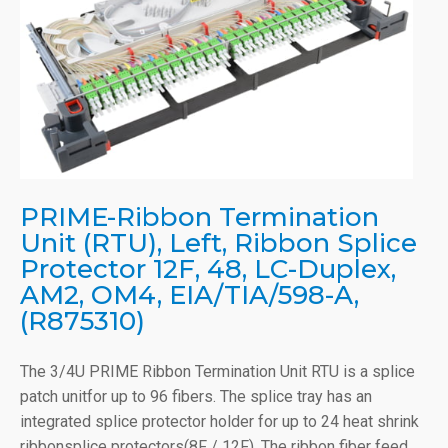
PRIME-Ribbon Termination
Unit (RTU), Left, Ribbon Splice
Protector 12F, 48, LC-Duplex,
AM2, OM4, EIA/TIA/598-A,
(R875310)
The 3/4U PRIME Ribbon Termination Unit RTU is a splice
patch unitfor up to 96 fibers. The splice tray has an
integrated splice protector holder for up to 24 heat shrink
ribbonsplice protectors(8F / 12F). The ribbon fiber feed