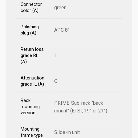
Connector
green
color (A)
Polishing
APC 8°
plug (A)
Return loss
1
grade RL
(A)
Attenuation
C
grade IL (A)
Rack
PRIME-Sub-rack "back
mounting
mount" (ETSI, 19” or 21”)
version
Mounting
Slide-in unit
frame type