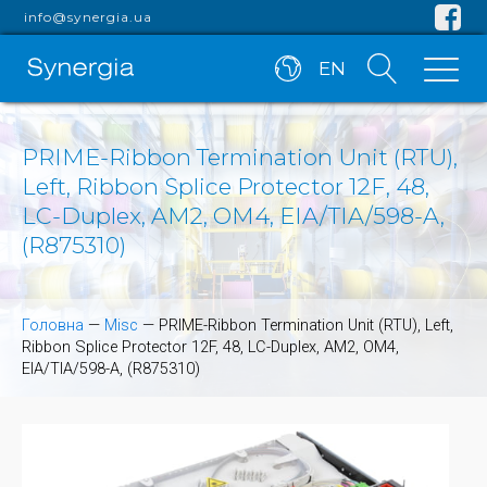
info@synergia.ua
EN
PRIME-Ribbon Termination Unit (RTU),
Left, Ribbon Splice Protector 12F, 48,
LC-Duplex, AM2, OM4, EIA/TIA/598-A,
(R875310)
Головна
—
Misc
—
PRIME-Ribbon Termination Unit (RTU), Left,
Ribbon Splice Protector 12F, 48, LC-Duplex, AM2, OM4,
EIA/TIA/598-A, (R875310)