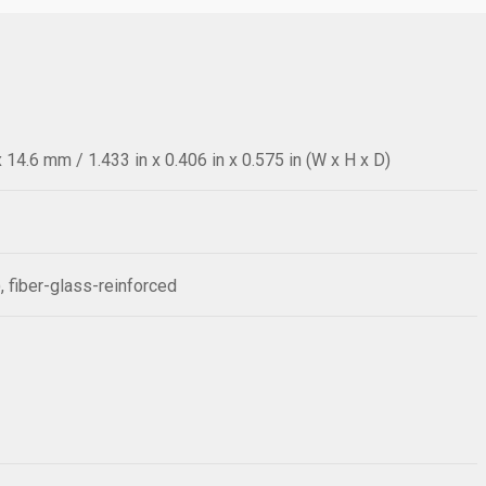
14.6 mm / 1.433 in x 0.406 in x 0.575 in (W x H x D)
, fiber-glass-reinforced