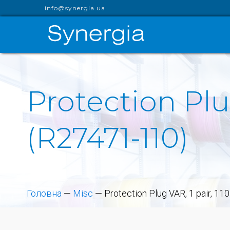
info@synergia.ua
Protection Plug
(R27471-110)
Головна
—
Misc
—
Protection Plug VAR, 1 pair, 1