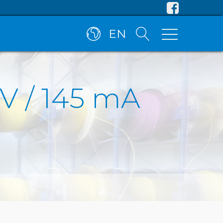
EN
 V / 145 mA