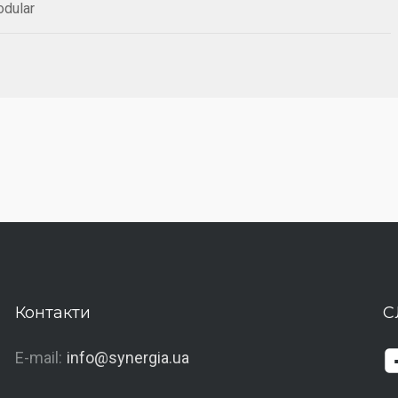
odular
Контакти
С
E-mail:
info@synergia.ua