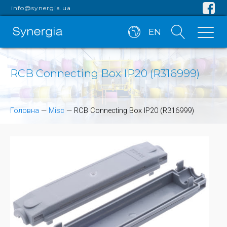
info@synergia.ua
EN
RCB Connecting Box IP20 (R316999)
Головна
—
Misc
—
RCB Connecting Box IP20 (R316999)