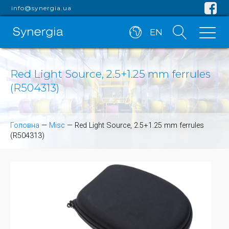
info@synergia.ua
EN
Red Light Source, 2.5+1.25 mm ferrules
(R504313)
Головна
—
Misc
—
Red Light Source, 2.5+1.25 mm ferrules
(R504313)