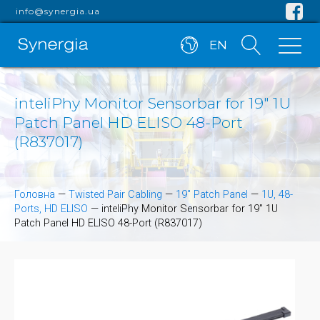
info@synergia.ua
EN
inteliPhy Monitor Sensorbar for 19" 1U
Patch Panel HD ELISO 48-Port
(R837017)
Головна
—
Twisted Pair Cabling
—
19" Patch Panel
—
1U, 48-
Ports, HD ELISO
—
inteliPhy Monitor Sensorbar for 19" 1U
Patch Panel HD ELISO 48-Port (R837017)