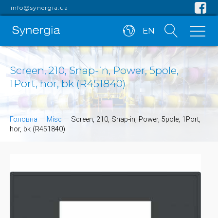
info@synergia.ua
EN
Screen, 210, Snap-in, Power, 5pole,
1Port, hor, bk (R451840)
Головна
—
Misc
—
Screen, 210, Snap-in, Power, 5pole, 1Port,
hor, bk (R451840)