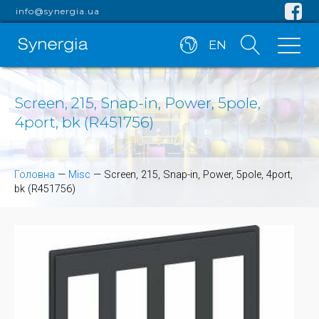
info@synergia.ua
EN
Screen, 215, Snap-in, Power, 5pole,
4port, bk (R451756)
Головна
—
Misc
—
Screen, 215, Snap-in, Power, 5pole, 4port,
bk (R451756)