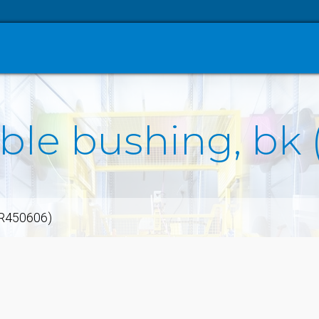
able bushing, bk
 (R450606)