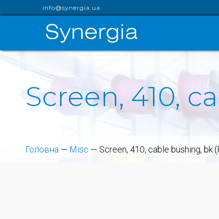
info@synergia.ua
Screen, 410, c
Головна
—
Misc
—
Screen, 410, cable bushing, bk