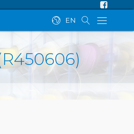
EN
 (R450606)