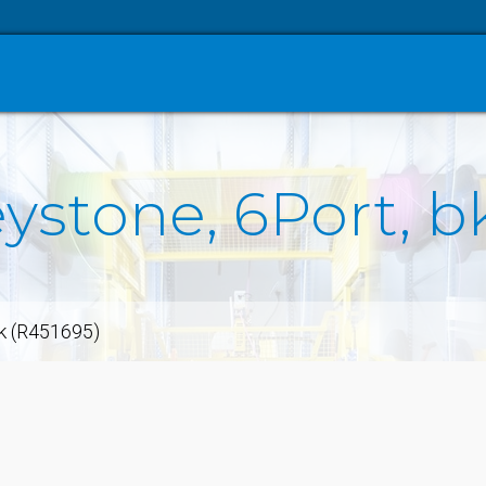
eystone, 6Port, b
bk (R451695)