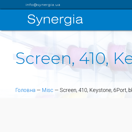
info@synergia.ua
Screen, 410, K
Головна
—
Misc
—
Screen, 410, Keystone, 6Port, 