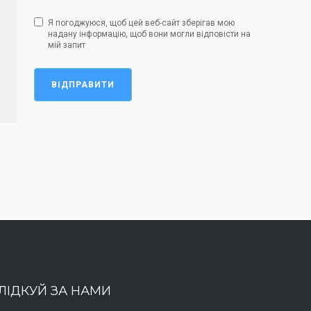
Я погоджуюся, щоб цей веб-сайт зберігав мою
надану інформацію, щоб вони могли відповісти на
мій запит
ВІДПРАВИТИ
ЛІДКУЙ ЗА НАМИ