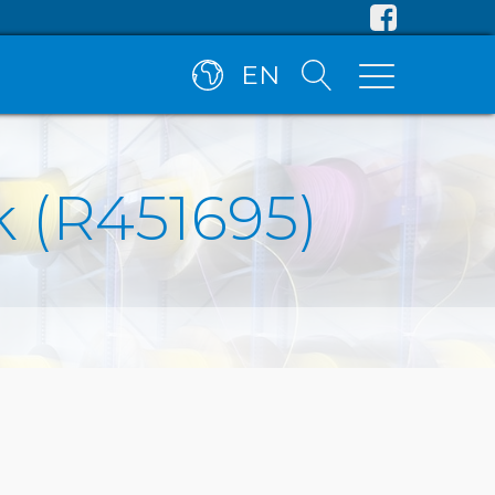
EN
k (R451695)