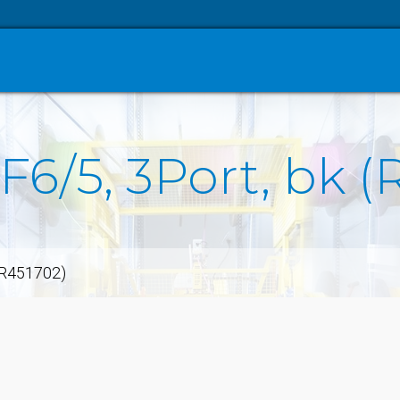
F6/5, 3Port, bk 
 (R451702)