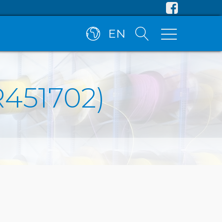
EN
(R451702)