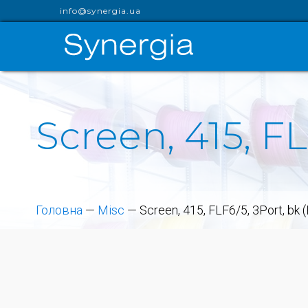
info@synergia.ua
Screen, 415, FL
Головна
—
Misc
—
Screen, 415, FLF6/5, 3Port, bk