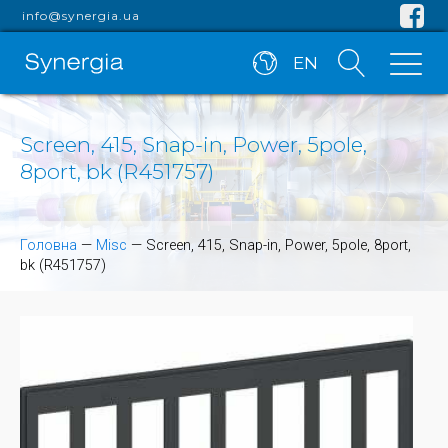
info@synergia.ua
EN
Screen, 415, Snap-in, Power, 5pole,
8port, bk (R451757)
Головна
—
Misc
—
Screen, 415, Snap-in, Power, 5pole, 8port,
bk (R451757)