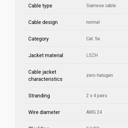
Cable type
Siamese cable
Cable design
normal
Category
Cat. 5e
Jacket material
LSZH
Cable jacket
zero-halogen
characteristics
Stranding
2 x 4 pairs
Wire diameter
AWG 24