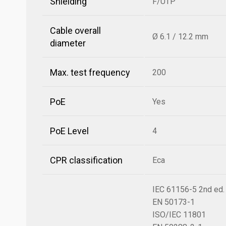
Shielding
F/UTP
Cable overall
Ø 6.1 / 12.2 mm
diameter
Max. test frequency
200
PoE
Yes
PoE Level
4
CPR classification
Eca
IEC 61156-5 2nd ed.
EN 50173-1
ISO/IEC 11801