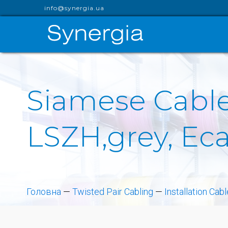
info@synergia.ua
Siamese Cable 
LSZH,grey, Eca
Головна
—
Twisted Pair Cabling
—
Installation Cab