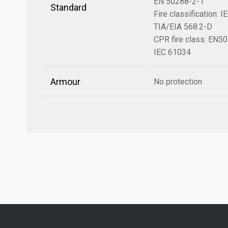
EN 50288-2-1
Standard
Fire classification: 
TIA/EIA 568.2-D
CPR fire class: EN5
IEC 61034
Armour
No protection