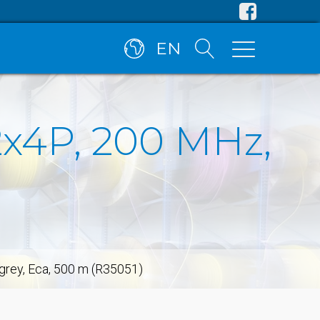
EN
2x4P, 200 MHz,
grey, Eca, 500 m (R35051)