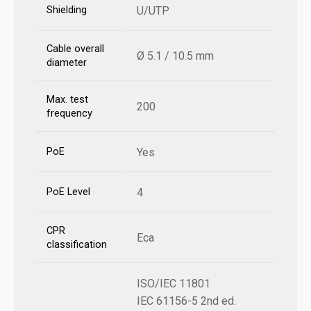
Shielding
U/UTP
Cable overall
Ø 5.1 / 10.5 mm
diameter
Max. test
200
frequency
PoE
Yes
PoE Level
4
CPR
Eca
classification
ISO/IEC 11801
IEC 61156-5 2nd ed.