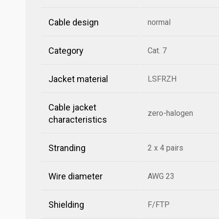
Cable design
normal
Category
Cat. 7
Jacket material
LSFRZH
Cable jacket
zero-halogen
characteristics
Stranding
2 x 4 pairs
Wire diameter
AWG 23
Shielding
F/FTP