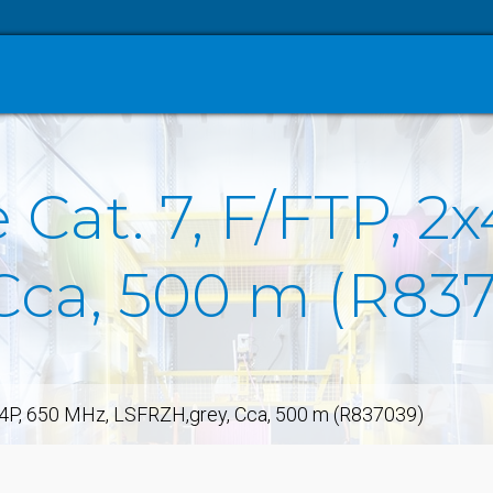
Cat. 7, F/FTP, 2
Cca, 500 m (R83
2x4P, 650 MHz, LSFRZH,grey, Cca, 500 m (R837039)