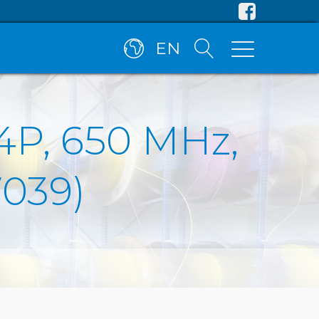
EN
x4P, 650 MHz,
7039)