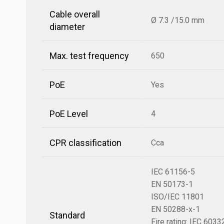
Cable overall
Ø 7.3 /15.0 mm
diameter
Max. test frequency
650
PoE
Yes
PoE Level
4
CPR classification
Cca
IEC 61156-5
EN 50173-1
ISO/IEC 11801
EN 50288-x-1
Standard
Fire rating: IEC 603