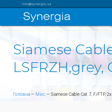
info@synergia.ua
Siamese Cable 
LSFRZH,grey, 
Головна
—
Misc
—
Siamese Cable Cat. 7, F/FTP, 