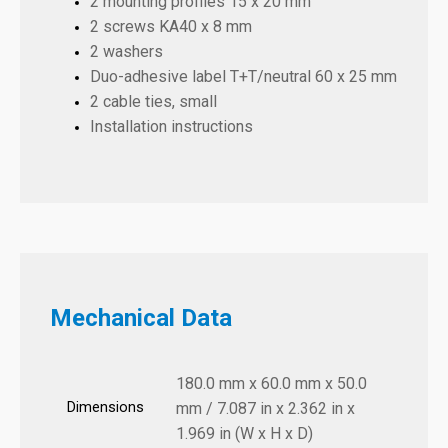
2 mounting profiles 15 x 20 mm
2 screws KA40 x 8 mm
2 washers
Duo-adhesive label T+T/neutral 60 x 25 mm
2 cable ties, small
Installation instructions
Mechanical Data
180.0 mm x 60.0 mm x 50.0
Dimensions
mm / 7.087 in x 2.362 in x
1.969 in (W x H x D)