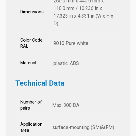
260.0 mm x 440.0 mm x
110.0 mm / 10.236 in x
Dimensions
17.323 in x 4.331 in (W x H x
D)
Color Code
9010 Pure white
RAL
Material
plastic: ABS
Technical Data
Number of
Max. 300 DA
pairs
Application
surface-mounting (SM)&(FM)
area