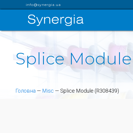
info@synergia.ua
Splice Module
Головна
—
Misc
—
Splice Module (R308439)